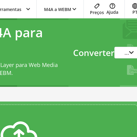
erramentas
M4A a WEBM
Ajuda
P
Preços
4A para
Converter
...
 Layer para Web Media
WEBM
.