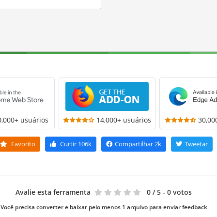
0,000+ usuários
14,000+ usuários
30,00
Favorito
Curtir
106k
Compartilhar
2k
Tweetar
Avalie esta ferramenta
0
/ 5 - 0 votos
Você precisa converter e baixar pelo menos 1 arquivo para enviar feedback