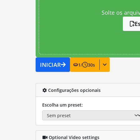
Solte os arqui
E
INICIAR
1
/
30
s
Configurações opcionais
Escolha um preset:
Optional Video settings