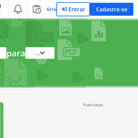
Entrar
Cadastre-se
16
T
para
...
Publicidade