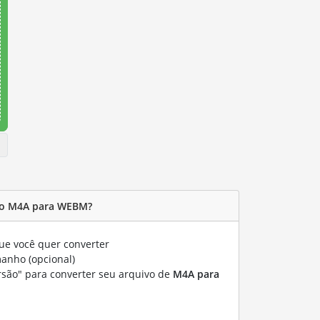
vo M4A para WEBM?
e você quer converter
manho (opcional)
rsão" para converter seu arquivo de
M4A para