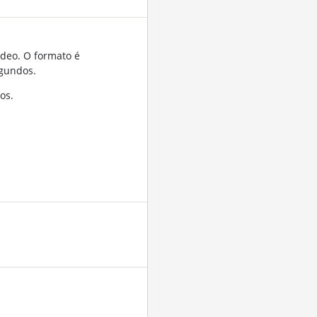
ídeo. O formato é
gundos.
os.