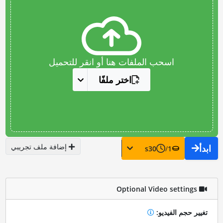
اسحب الملفات هنا أو انقر للتحميل
اختر ملفًا
إضافة ملف تجريبي
ابدأ
s
30
/
1
Optional Video settings
تغيير حجم الفيديو: