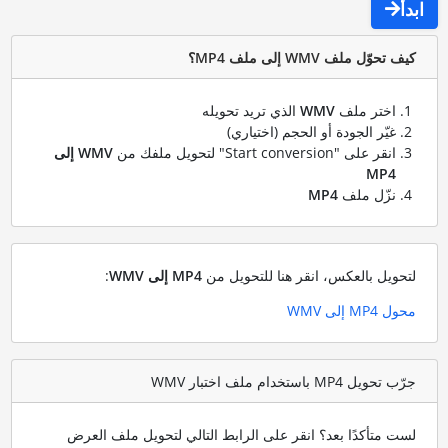
ابدأ
كيف تحوّل ملف WMV إلى ملف MP4؟
اختر ملف
WMV
الذي تريد تحويله
غيّر الجودة أو الحجم (اختياري)
انقر على "Start conversion" لتحويل ملفك من
WMV إلى
MP4
نزّل ملف
MP4
لتحويل بالعكس، انقر هنا للتحويل من
MP4 إلى WMV
:
محول MP4 إلى WMV
جرّب تحويل MP4 باستخدام ملف اختبار WMV
لست متأكدًا بعد؟ انقر على الرابط التالي لتحويل ملف العرض