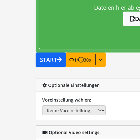
Dateien hier abl
D
START
1
/
30
s
Optionale Einstellungen
Voreinstellung wählen:
Optional Video settings