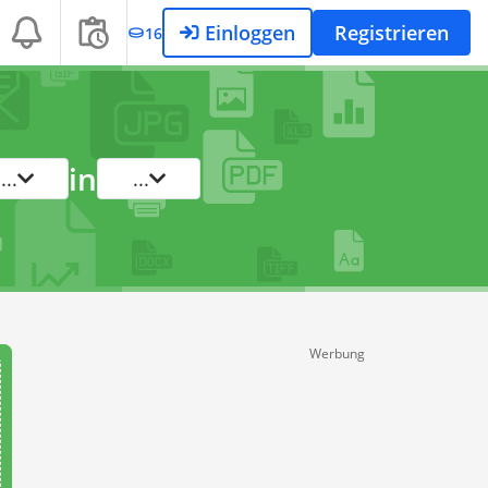
Einloggen
Registrieren
16
in
...
...
Werbung