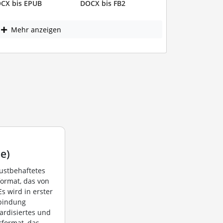
CX bis EPUB
DOCX bis FB2
Mehr anzeigen
e)
lustbehaftetes
format, das von
s wird in erster
rbindung
ardisiertes und
rformat, das