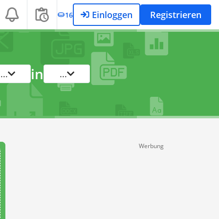
Einloggen
Registrieren
16
in
...
...
Werbung