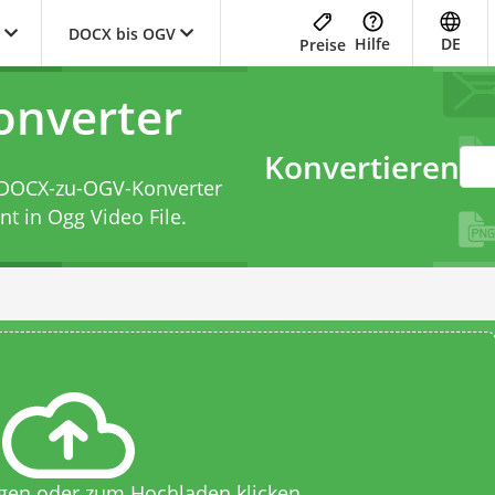
DOCX bis OGV
Hilfe
DE
Preise
nverter
Konvertieren
DOCX-zu-OGV-Konverter
 in Ogg Video File.
egen oder zum Hochladen klicken