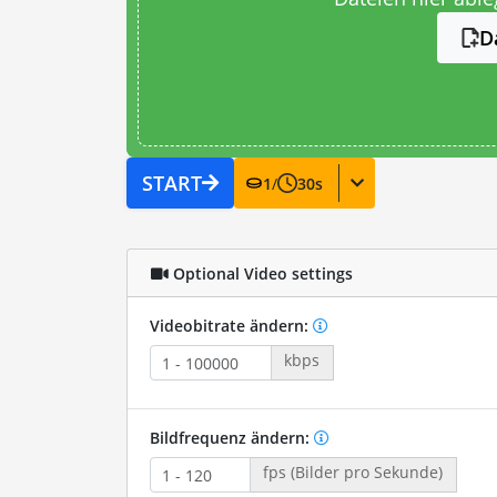
D
START
1
/
30
s
Optional Video settings
Videobitrate ändern:
kbps
Bildfrequenz ändern:
fps (Bilder pro Sekunde)