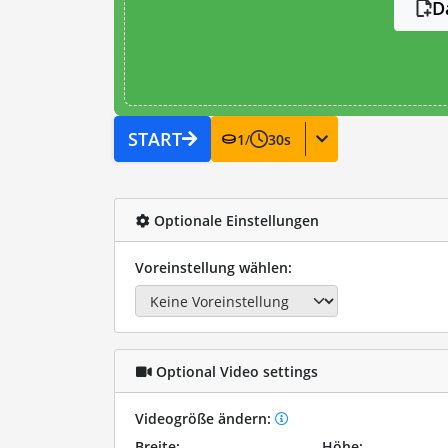
D
START
1
/
30
s
Optionale Einstellungen
Voreinstellung wählen:
Optional Video settings
Videogröße ändern:
Breite:
Höhe: