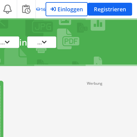
Einloggen
Registrieren
16
in
...
...
Werbung