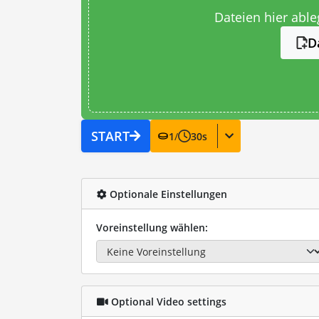
Dateien hier abl
D
START
1
/
30
s
Optionale Einstellungen
Voreinstellung wählen:
Optional Video settings