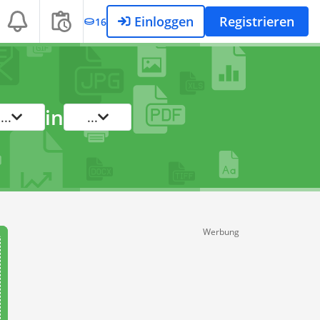
Einloggen
Registrieren
16
in
...
...
Werbung