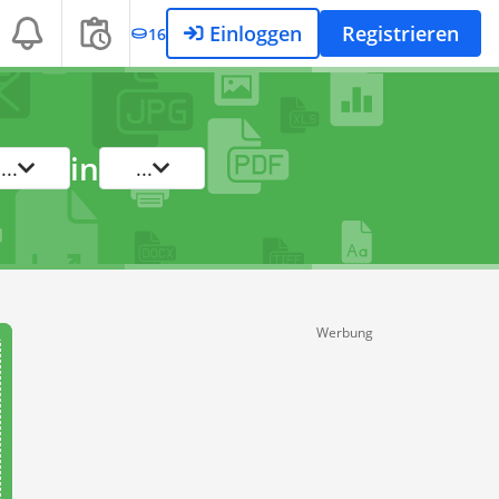
Einloggen
Registrieren
16
in
...
...
Werbung