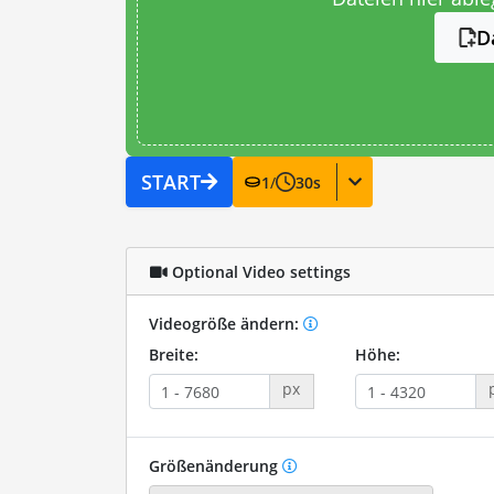
D
START
1
/
30
s
Optional Video settings
Videogröße ändern:
Breite:
Höhe:
px
Größenänderung