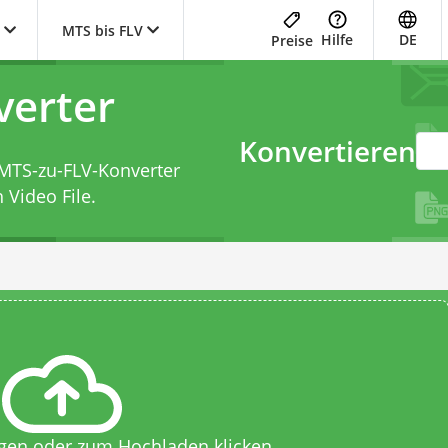
MTS bis FLV
Hilfe
DE
Preise
verter
Konvertieren
MTS-zu-FLV-Konverter
 Video File.
egen oder zum Hochladen klicken