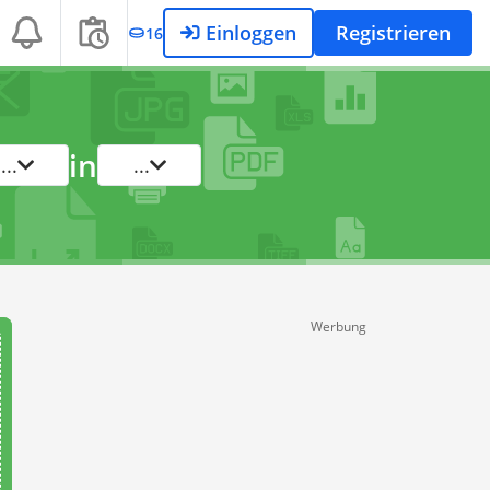
Einloggen
Registrieren
16
in
...
...
Werbung