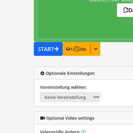
D
START
1
/
30
s
Optionale Einstellungen
Voreinstellung wählen:
Optional Video settings
Videogröße ändern: