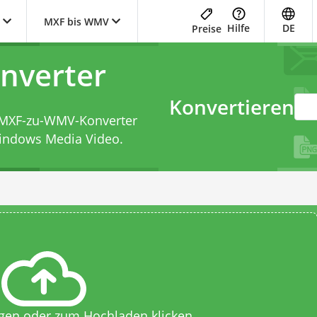
MXF bis WMV
Hilfe
DE
Preise
nverter
Konvertieren
MXF-zu-WMV-Konverter
Windows Media Video.
egen oder zum Hochladen klicken