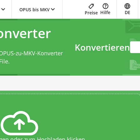
OPUS bis MKV
Hilfe
DE
Preise
nverter
Konvertieren
OPUS-zu-MKV-Konverter
ile.
egen oder zum Hochladen klicken