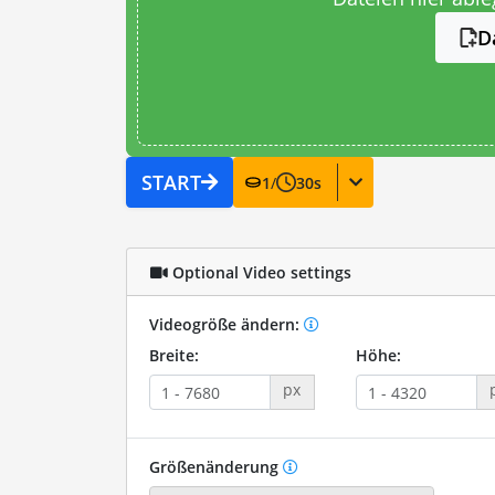
D
START
1
/
30
s
Optional Video settings
Videogröße ändern:
Breite:
Höhe:
px
Größenänderung