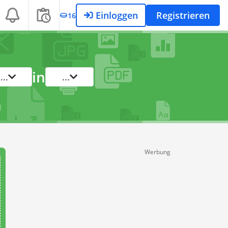
Einloggen
Registrieren
16
in
...
...
Werbung