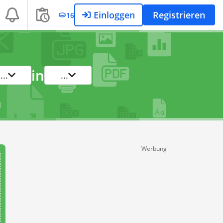
Einloggen
Registrieren
16
in
...
...
Werbung