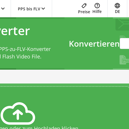
PPS bis FLV
Hilfe
DE
Preise
erter
Konvertieren
PPS-zu-FLV-Konverter
Flash Video File.
egen oder zum Hochladen klicken