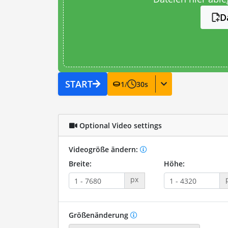
D
START
1
/
30
s
Optional Video settings
Videogröße ändern:
Breite:
Höhe:
px
Größenänderung