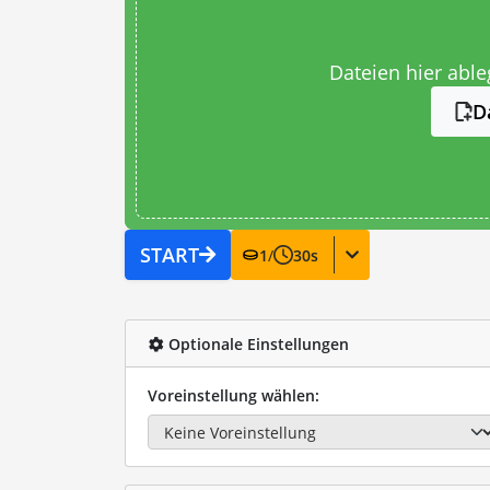
Dateien hier abl
D
START
1
/
30
s
Optionale Einstellungen
Voreinstellung wählen: