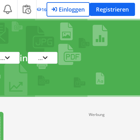
Einloggen
Registrieren
16
in
...
...
Werbung