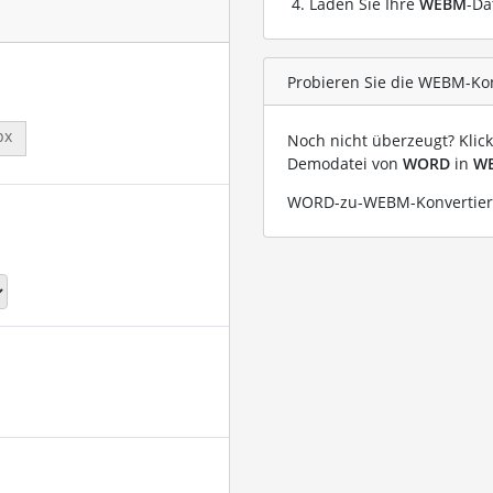
Laden Sie Ihre
WEBM
-Da
Probieren Sie die WEBM-Ko
px
Noch nicht überzeugt? Klic
Demodatei von
WORD
in
W
WORD-zu-WEBM-Konvertieru