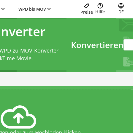
WPD bis MOV
Hilfe
DE
Preise
nverter
Konvertieren
WPD-zu-MOV-Konverter
ckTime Movie.
egen oder zum Hochladen klicken