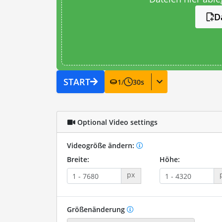
D
START
1
/
30
s
Optional Video settings
Videogröße ändern:
Breite:
Höhe:
px
Größenänderung