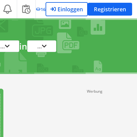
Einloggen
Registrieren
16
in
...
...
Werbung