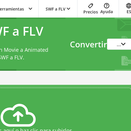
herramientas
SWF a FLV
Ayuda
E
Precios
F a FLV
Convertir
...
sh Movie a Animated
SWF a FLV
.
s aquí o haz clic para subirlos