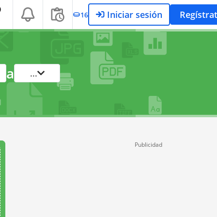
Iniciar sesión
Regístra
16
S
a
...
Publicidad