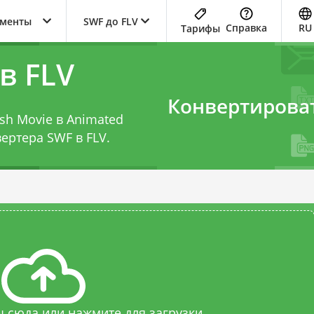
ументы
SWF до FLV
Справка
RU
Тарифы
в FLV
Конвертирова
sh Movie в Animated
ертера SWF в FLV
.
 сюда или нажмите для загрузки