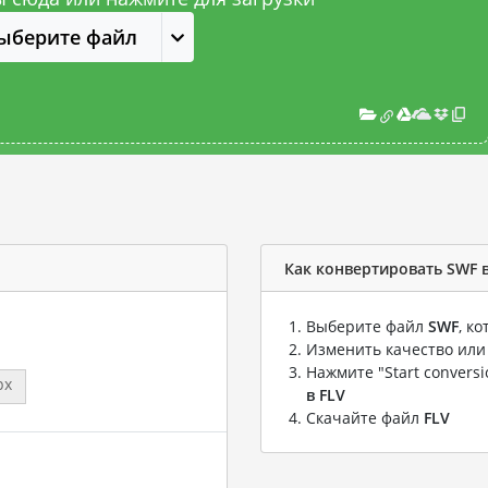
ыберите файл
Как конвертировать SWF в
Выберите файл
SWF
, к
Изменить качество или
Нажмите "Start convers
px
в FLV
Скачайте файл
FLV