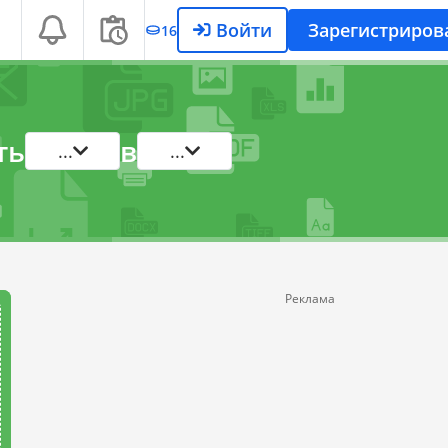
Войти
Зарегистриров
16
ть
в
...
...
Реклама