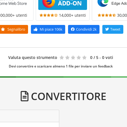
300,000+ utenti
14,000+ utenti
30,00
Segnalibro
Mi piace
106k
Condividi
2k
Tweet
Valuta questo strumento
0
/ 5 - 0 voti
Devi convertire e scaricare almeno 1 file per inviare un feedback
CONVERTITORE