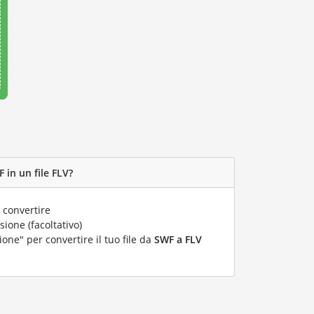
 in un file FLV?
 convertire
ione (facoltativo)
ione" per convertire il tuo file da
SWF a FLV