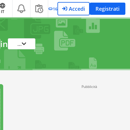
Accedi
Registrati
16
IT
in
...
Pubblicità