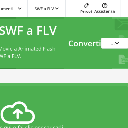
trumenti
SWF a FLV
Assistenza
Prezzi
 SWF a FLV
Converti
...
 Movie a Animated Flash
WF a FLV
.
le qui o fai clic per caricarli