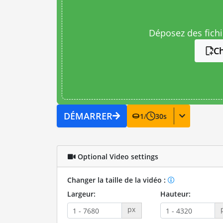
Déposez des fichie
Ch
DÉMARRER
1
/
30
s
Optional Video settings
Changer la taille de la vidéo :
Largeur:
Hauteur:
px