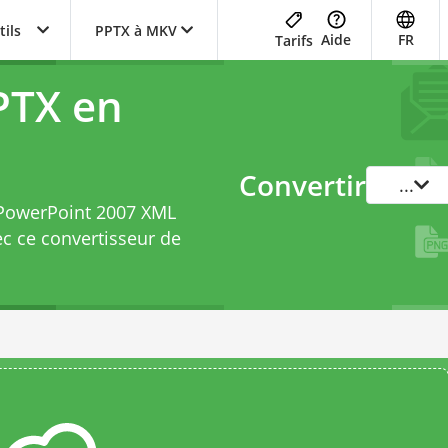
tils
PPTX à MKV
Aide
FR
Tarifs
PTX en
Convertir
...
t PowerPoint 2007 XML
ec ce
convertisseur de