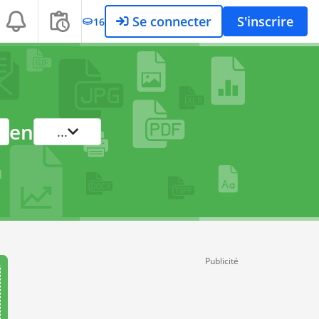
Se connecter
S'inscrire
16
en
...
Publicité