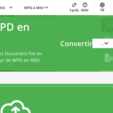
tils
WPD à MKV
Aide
FR
Tarifs
WPD en
Convertir
...
ect Document File en
eur de WPD en MKV
.