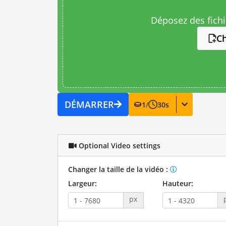
Déposez des fichie
Ch
DÉMARRER
1
/
30
s
Optional Video settings
Changer la taille de la vidéo :
Largeur:
Hauteur:
px