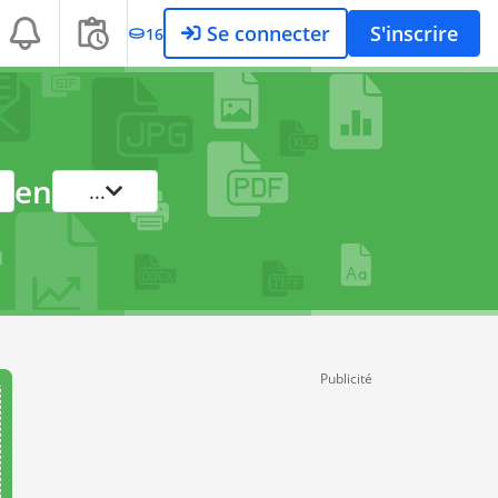
Se connecter
S'inscrire
16
en
...
Publicité