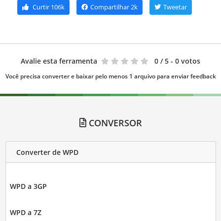
Curtir
106k
Compartilhar
2k
Tweetar
Avalie esta ferramenta
0
/ 5 - 0 votos
Você precisa converter e baixar pelo menos 1 arquivo para enviar feedback
CONVERSOR
Converter de WPD
WPD a 3GP
WPD a 7Z