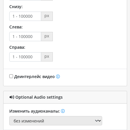
Снизу:
px
Слева:
px
Справа:
px
Деинтерлейс видео
Optional Audio settings
Изменить аудиоканалы: