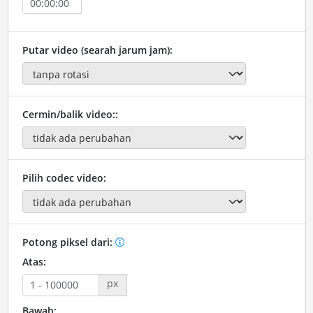
Putar video (searah jarum jam):
Cermin/balik video::
Pilih codec video:
Potong piksel dari:
Atas:
px
Bawah: