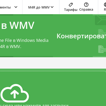
ументы
M4R до WMV
Справка
Тарифы
 в WMV
Конвертирова
ne File в Windows Media
M4R в WMV
.
 сюда или нажмите для загрузки