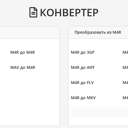
КОНВЕРТЕР
Преобразовать из M4R
M4R до M4R
M4R до 3GP
M4
WAV до M4R
M4R до AIFF
M4
M4R до FLV
M4
M4R до MKV
M4