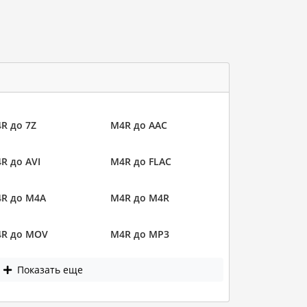
R до 7Z
M4R до AAC
R до AVI
M4R до FLAC
R до M4A
M4R до M4R
R до MOV
M4R до MP3
Показать еще