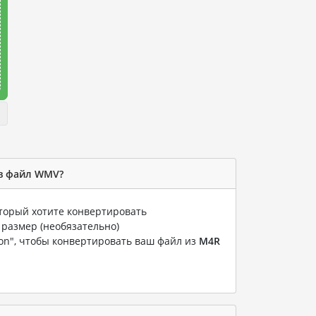
 в файл WMV?
оторый хотите конвертировать
 размер (необязательно)
ion", чтобы конвертировать ваш файл из
M4R