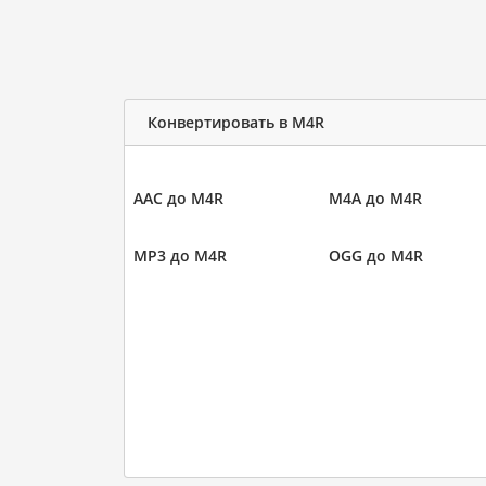
Конвертировать в M4R
AAC до M4R
M4A до M4R
MP3 до M4R
OGG до M4R