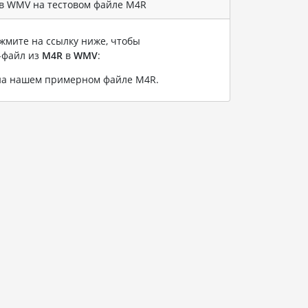
в WMV на тестовом файле M4R
жмите на ссылку ниже, чтобы
-файл из
M4R
в
WMV
:
на нашем примерном файле M4R
.