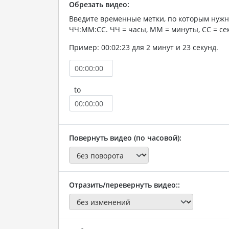
Обрезать видео:
Введите временные метки, по которым нужн
ЧЧ:ММ:СС. ЧЧ = часы, ММ = минуты, СС = се
Пример: 00:02:23 для 2 минут и 23 секунд.
to
Повернуть видео (по часовой):
Отразить/перевернуть видео::