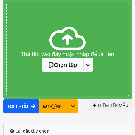
Thả tệp vào đây hoặc nhấp để tải lên
Chọn tệp
THÊM TỆP MẪU
BẮT ĐẦU
1
/
30
s
Cài đặt tùy chọn