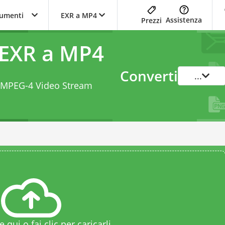
trumenti
EXR a MP4
Assistenza
Prezzi
 EXR a MP4
Converti
...
a MPEG-4 Video Stream
le qui o fai clic per caricarli