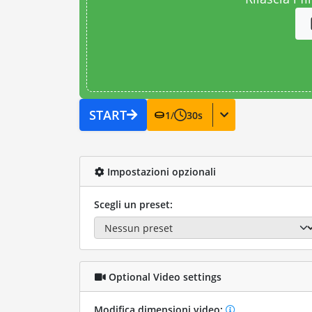
START
1
/
30
s
Impostazioni opzionali
Scegli un preset:
Optional Video settings
Modifica dimensioni video: