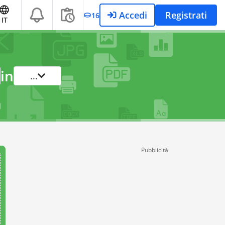
Accedi
Registrati
16
IT
in
...
Pubblicità