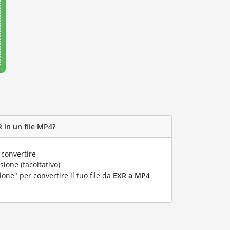
 in un file MP4?
 convertire
ione (facoltativo)
ione" per convertire il tuo file da
EXR a MP4