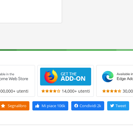
300,000+ utenti
14,000+ utenti
30,00
Segnalibro
Mi piace
106k
Condividi
2k
Tweet