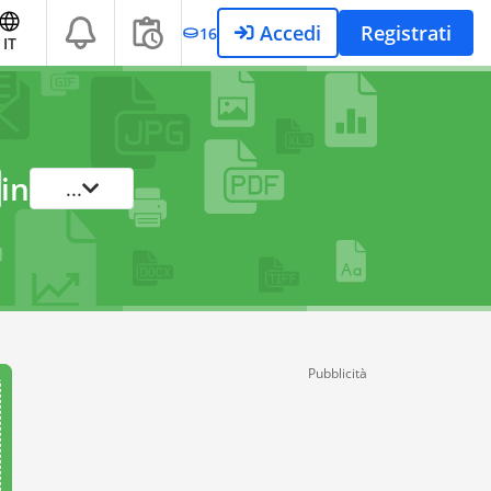
Accedi
Registrati
16
IT
in
...
Pubblicità