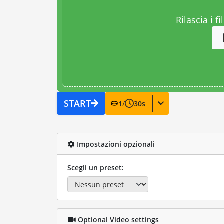
Rilascia i fi
START
1
/
30
s
Impostazioni opzionali
Scegli un preset:
Optional Video settings