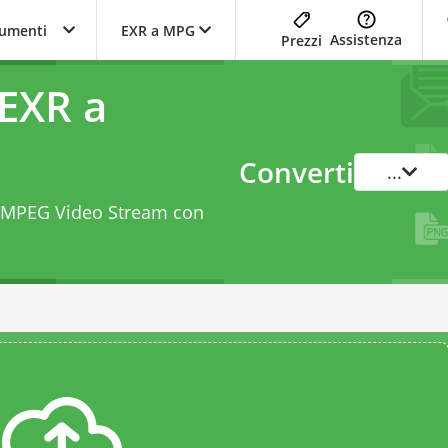
trumenti
EXR a MPG
Assistenza
Prezzi
 EXR a
Converti
...
 a MPEG Video Stream con