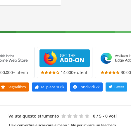
300,000+ utenti
14,000+ utenti
30,00
Segnalibro
Mi piace
106k
Condividi
2k
Tweet
Valuta questo strumento
0
/ 5 - 0 voti
Devi convertire e scaricare almeno 1 file per inviare un feedback