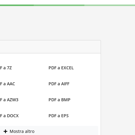
F a 7Z
PDF a EXCEL
F a AAC
PDF a AIFF
F a AZW3
PDF a BMP
F a DOCX
PDF a EPS
Mostra altro