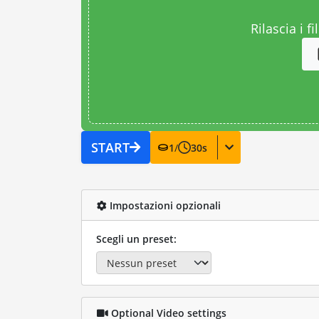
Rilascia i fi
START
1
/
30
s
Impostazioni opzionali
Scegli un preset:
Optional Video settings