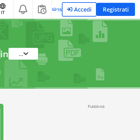
Accedi
Registrati
16
IT
in
...
Pubblicità