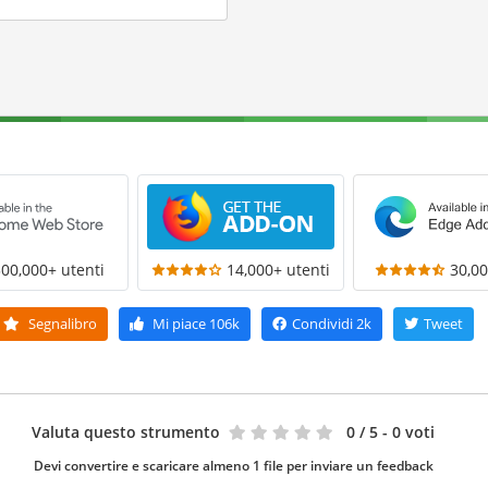
300,000+ utenti
14,000+ utenti
30,00
Segnalibro
Mi piace
106k
Condividi
2k
Tweet
Valuta questo strumento
0
/ 5 - 0 voti
Devi convertire e scaricare almeno 1 file per inviare un feedback