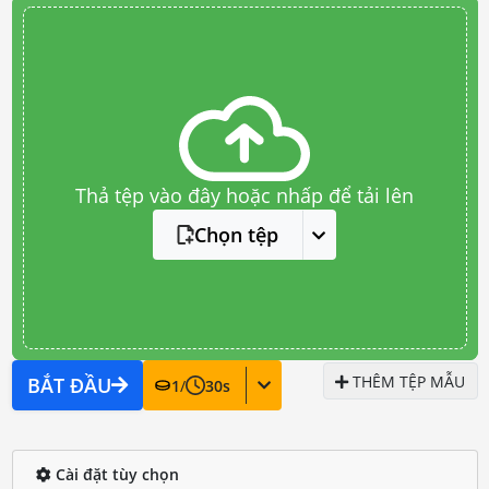
Thả tệp vào đây hoặc nhấp để tải lên
Chọn tệp
THÊM TỆP MẪU
BẮT ĐẦU
1
/
30
s
Cài đặt tùy chọn