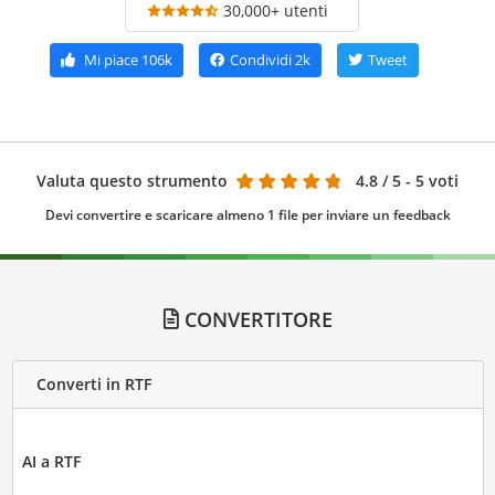
30,000+ utenti
Mi piace
106k
Condividi
2k
Tweet
Valuta questo strumento
4.8
/ 5 - 5 voti
Devi convertire e scaricare almeno 1 file per inviare un feedback
CONVERTITORE
Converti in RTF
AI a RTF