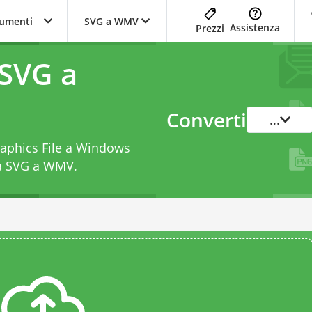
trumenti
SVG a WMV
Assistenza
Prezzi
 SVG a
Converti
...
Graphics File a Windows
da SVG a WMV
.