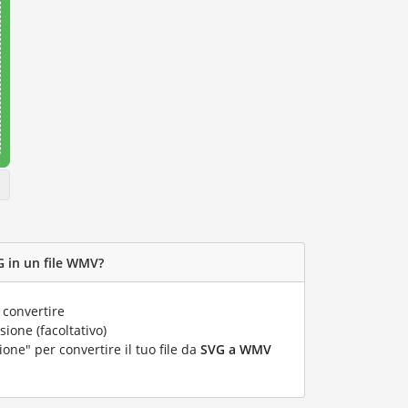
G in un file WMV?
 convertire
ione (facoltativo)
ione" per convertire il tuo file da
SVG a WMV