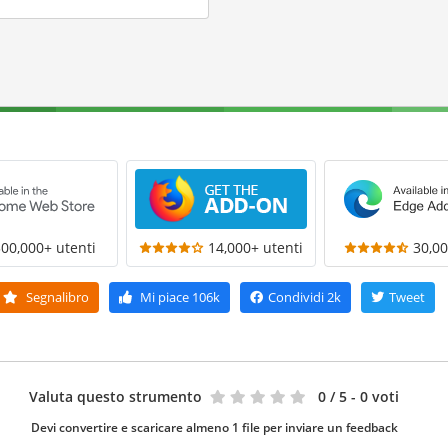
300,000+ utenti
14,000+ utenti
30,00
Segnalibro
Mi piace
106k
Condividi
2k
Tweet
Valuta questo strumento
0
/ 5 - 0 voti
Devi convertire e scaricare almeno 1 file per inviare un feedback