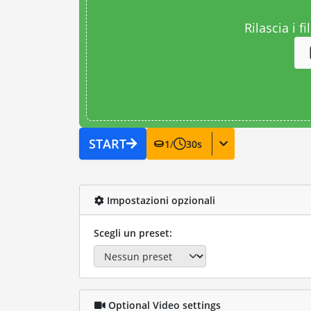
Rilascia i fi
START
1
/
30
s
Impostazioni opzionali
Scegli un preset:
Optional Video settings