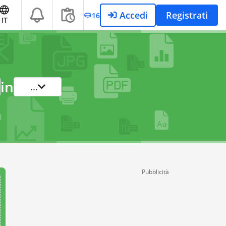
Accedi
Registrati
16
IT
in
...
Pubblicità