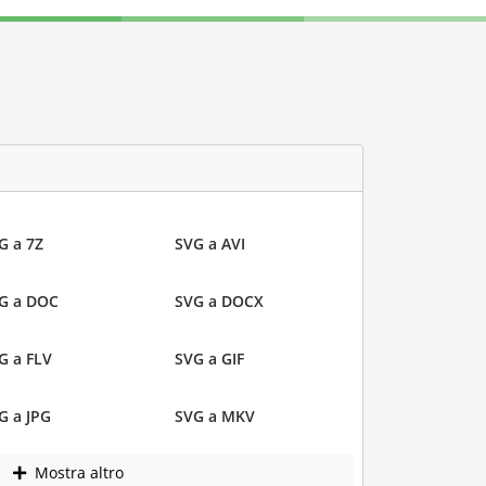
G a 7Z
SVG a AVI
G a DOC
SVG a DOCX
G a FLV
SVG a GIF
G a JPG
SVG a MKV
Mostra altro