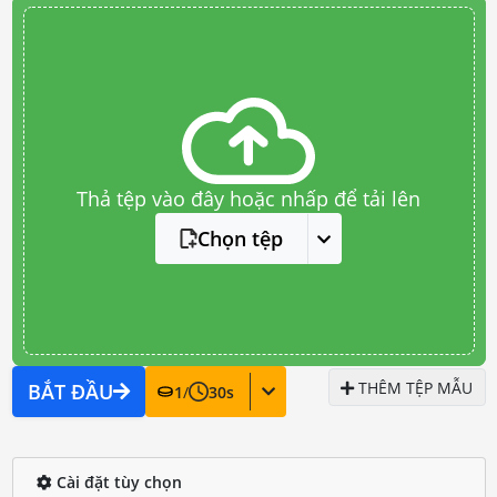
Thả tệp vào đây hoặc nhấp để tải lên
Chọn tệp
THÊM TỆP MẪU
BẮT ĐẦU
1
/
30
s
Cài đặt tùy chọn