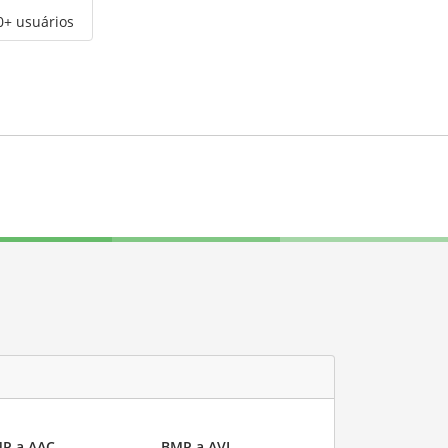
0+ usuários
P a AAC
BMP a AVI