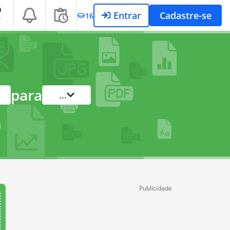
Entrar
Cadastre-se
16
T
para
...
Publicidade