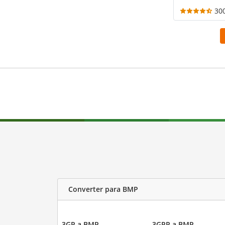
30
Converter para BMP
3GP a BMP
3GPP a BMP