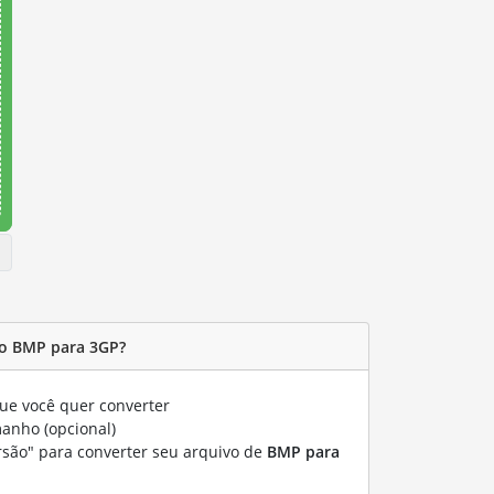
o BMP para 3GP?
ue você quer converter
manho (opcional)
rsão" para converter seu arquivo de
BMP para