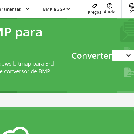
erramentas
BMP a 3GP
Ajuda
P
Preços
MP para
Converter
...
dows bitmap para 3rd
te
conversor de BMP