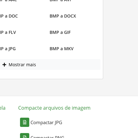
P a DOC
BMP a DOCX
P a FLV
BMP a GIF
P a JPG
BMP a MKV
Mostrar mais
ela
Compacte arquivos de imagem
Compactar JPG
Compactar PNG