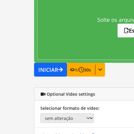
Solte os arqui
E
INICIAR
1
/
30
s
Optional Video settings
Selecionar formato de vídeo: