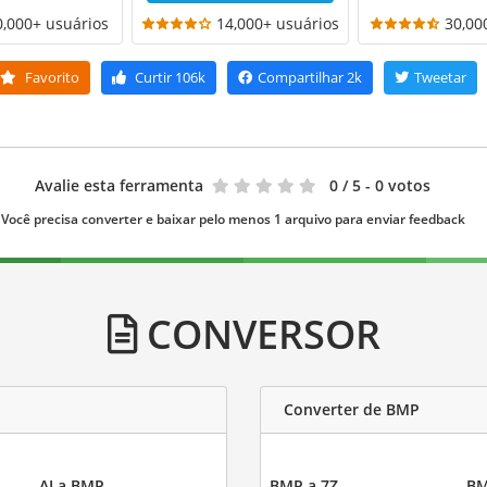
0,000+ usuários
14,000+ usuários
30,00
Favorito
Curtir
106k
Compartilhar
2k
Tweetar
Avalie esta ferramenta
0
/ 5 - 0 votos
Você precisa converter e baixar pelo menos 1 arquivo para enviar feedback
CONVERSOR
Converter de BMP
AI a BMP
BMP a 7Z
BM