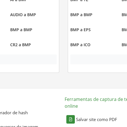
AUDIO a BMP
BMP a BMP
BM
BMP a BMP
BMP a EPS
BM
CR2 a BMP
BMP a ICO
BM
Ferramentas de captura de t
online
rador de hash
Salvar site como PDF
nversor de imagem