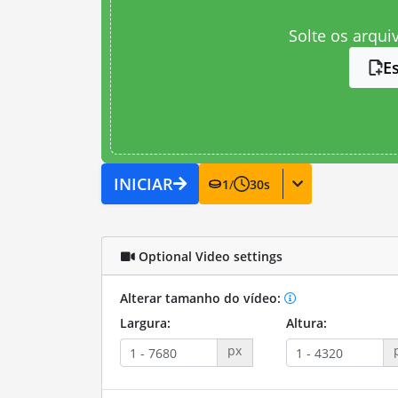
Solte os arqui
E
INICIAR
1
/
30
s
Optional Video settings
Alterar tamanho do vídeo:
Largura:
Altura:
px