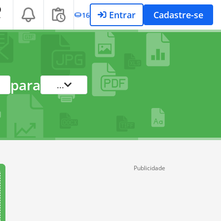
Entrar
Cadastre-se
16
T
para
...
Publicidade