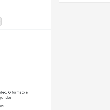
ídeo. O formato é
gundos.
os.