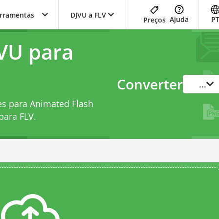
erramentas
DJVU a FLV
Ajuda
P
Preços
VU para
Converter
...
es para Animated Flash
para FLV
.