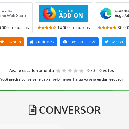
0,000+ usuários
14,000+ usuários
30,00
Favorito
Curtir
106k
Compartilhar
2k
Tweetar
Avalie esta ferramenta
0
/ 5 - 0 votos
Você precisa converter e baixar pelo menos 1 arquivo para enviar feedback
CONVERSOR