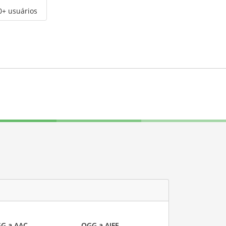
0+ usuários
G a AAC
OGG a AIFF