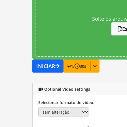
Solte os arqui
E
INICIAR
1
/
30
s
Optional Video settings
Selecionar formato de vídeo: