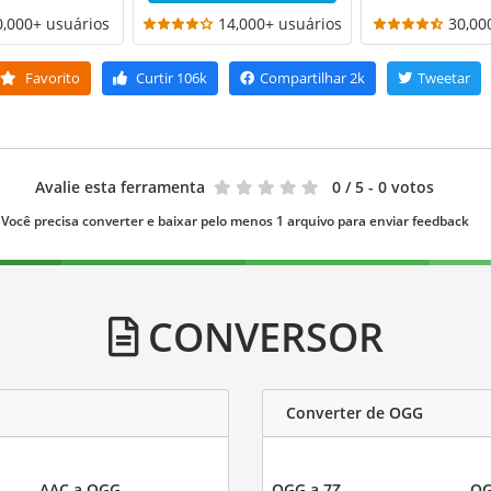
0,000+ usuários
14,000+ usuários
30,00
Favorito
Curtir
106k
Compartilhar
2k
Tweetar
Avalie esta ferramenta
0
/ 5 - 0 votos
Você precisa converter e baixar pelo menos 1 arquivo para enviar feedback
CONVERSOR
Converter de OGG
AAC a OGG
OGG a 7Z
OG