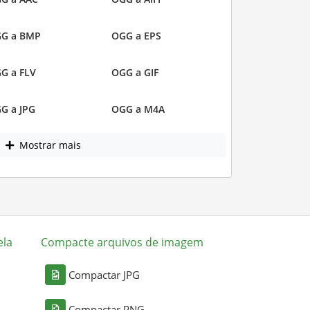
G a BMP
OGG a EPS
G a FLV
OGG a GIF
G a JPG
OGG a M4A
Mostrar mais
ela
Compacte arquivos de imagem
Compactar JPG
Compactar PNG