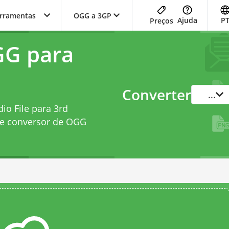
erramentas
OGG a 3GP
Ajuda
P
Preços
GG para
Converter
...
io File para 3rd
te
conversor de OGG