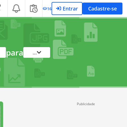
Entrar
Cadastre-se
16
T
para
...
Publicidade