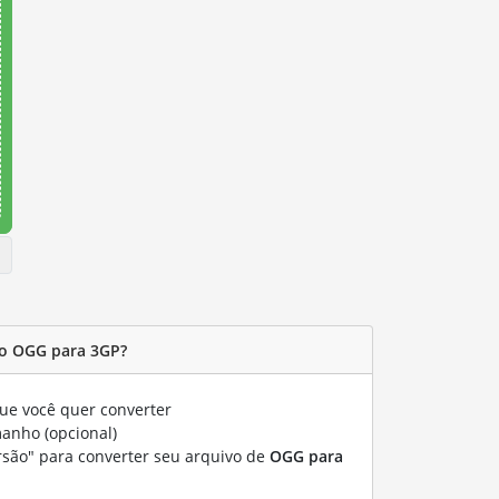
o OGG para 3GP?
ue você quer converter
manho (opcional)
rsão" para converter seu arquivo de
OGG para