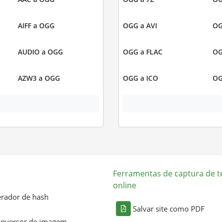
AIFF a OGG
OGG a AVI
OG
AUDIO a OGG
OGG a FLAC
OG
AZW3 a OGG
OGG a ICO
OG
Ferramentas de captura de t
online
rador de hash
Salvar site como PDF
nversor de imagem