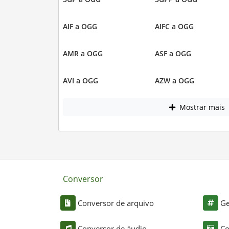
AIF a OGG
AIFC a OGG
AMR a OGG
ASF a OGG
AVI a OGG
AZW a OGG
Mostrar mais
Conversor
Conversor de arquivo
Ge
Conversor de áudio
Co