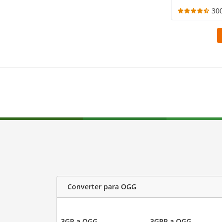
30
Converter para OGG
3GP a OGG
3GPP a OGG