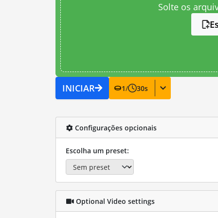
Solte os arqui
E
INICIAR
1
/
30
s
Configurações opcionais
Escolha um preset:
Optional Video settings