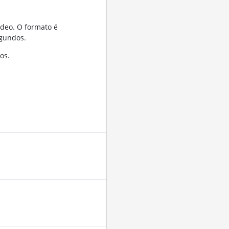
ídeo. O formato é
gundos.
os.