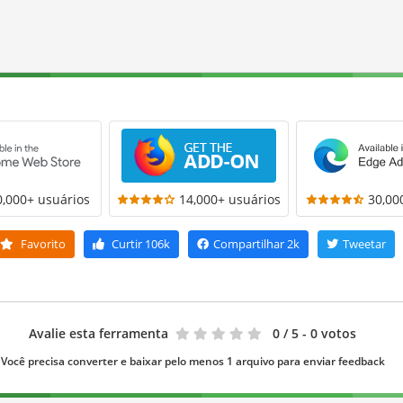
0,000+ usuários
14,000+ usuários
30,00
Favorito
Curtir
106k
Compartilhar
2k
Tweetar
Avalie esta ferramenta
0
/ 5 - 0 votos
Você precisa converter e baixar pelo menos 1 arquivo para enviar feedback