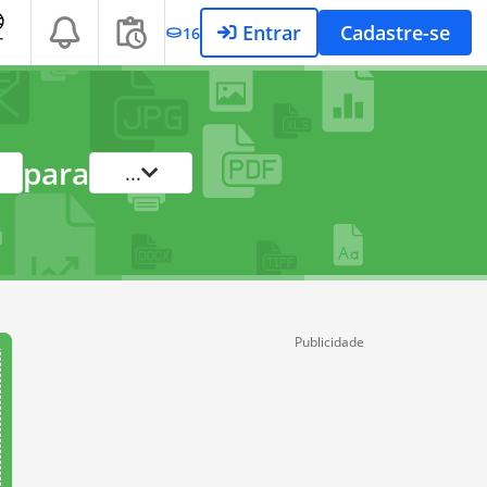
Entrar
Cadastre-se
16
T
para
...
Publicidade