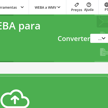
erramentas
WEBA a WMV
Ajuda
P
Preços
EBA para
Converter
...