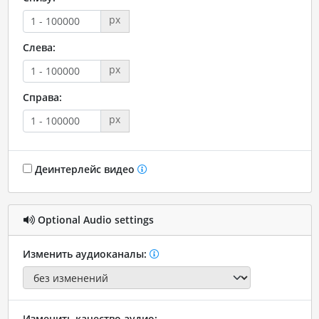
px
Слева:
px
Справа:
px
Деинтерлейс видео
Optional Audio settings
Изменить аудиоканалы:
Изменить качество аудио: