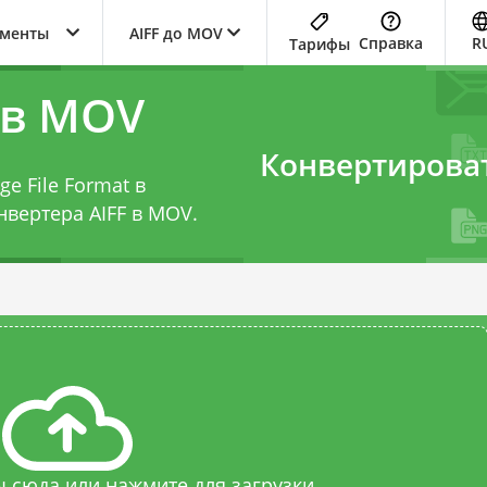
ументы
AIFF до MOV
Справка
R
Тарифы
 в MOV
Конвертирова
e File Format в
нвертера AIFF в MOV
.
 сюда или нажмите для загрузки