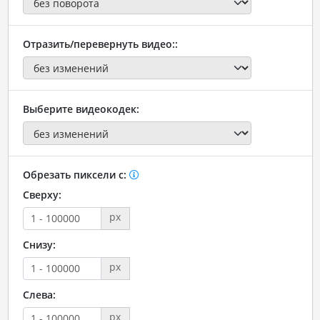
Отразить/перевернуть видео::
Выберите видеокодек:
Обрезать пиксели с:
Сверху:
px
Снизу:
px
Слева:
px