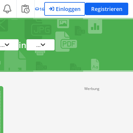
Einloggen
Registrieren
16
in
...
...
Werbung