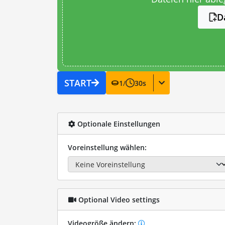
D
START
1
/
30
s
Optionale Einstellungen
Voreinstellung wählen:
Optional Video settings
Videogröße ändern: