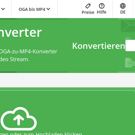
OGA bis MP4
Hilfe
DE
Preise
verter
Konvertieren
OGA-zu-MP4-Konverter
ideo Stream.
egen oder zum Hochladen klicken