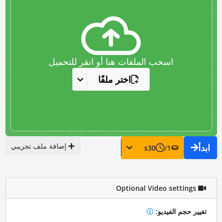
اسحب الملفات هنا أو انقر للتحميل
اختر ملفًا
إضافة ملف تجريبي
ابدأ
s
30
/
1
Optional Video settings
تغيير حجم الفيديو: