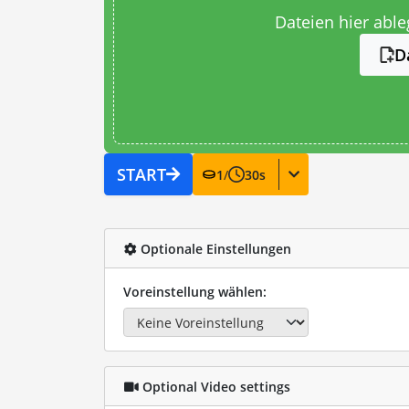
Dateien hier abl
D
START
1
/
30
s
Optionale Einstellungen
Voreinstellung wählen:
Optional Video settings