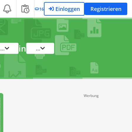
Einloggen
Registrieren
16
in
...
...
Werbung