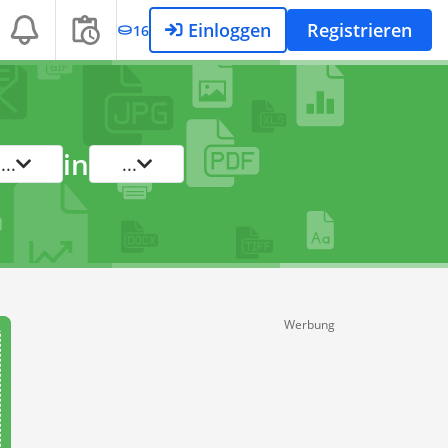
Einloggen
Registrieren
16
in
...
...
Werbung