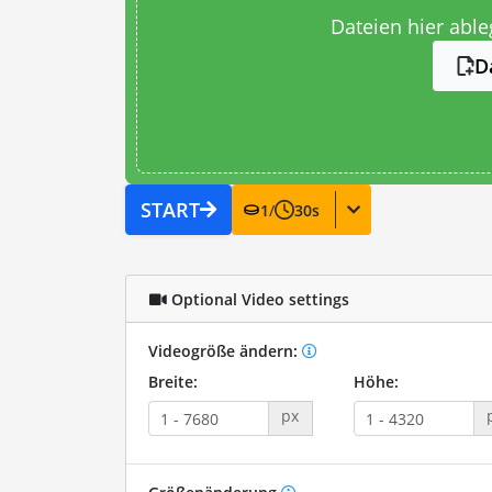
Dateien hier abl
D
START
1
/
30
s
Optional Video settings
Videogröße ändern:
Breite:
Höhe:
px