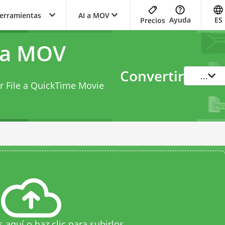
herramientas
AI a MOV
Ayuda
ES
Precios
 a MOV
Convertir
...
or File a QuickTime Movie
s aquí o haz clic para subirlos