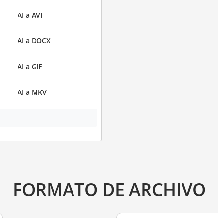
AI a AVI
AI a DOCX
AI a GIF
AI a MKV
FORMATO DE ARCHIVO