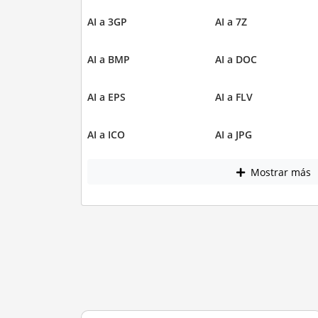
AI a 3GP
AI a 7Z
AI a BMP
AI a DOC
AI a EPS
AI a FLV
AI a ICO
AI a JPG
Mostrar más