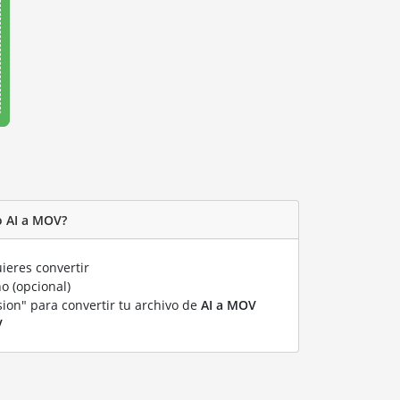
o AI a MOV?
ieres convertir
o (opcional)
sion" para convertir tu archivo de
AI a MOV
V