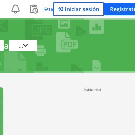
Iniciar sesión
Regístrat
16
a
...
Publicidad