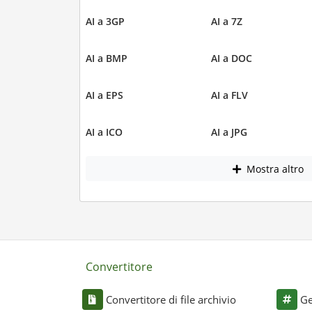
AI a 3GP
AI a 7Z
AI a BMP
AI a DOC
AI a EPS
AI a FLV
AI a ICO
AI a JPG
Mostra altro
Convertitore
Convertitore di file archivio
Ge