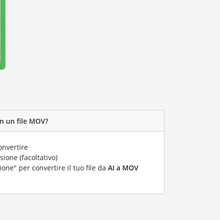
in un file MOV?
onvertire
ione (facoltativo)
ione" per convertire il tuo file da
AI a MOV