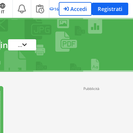
Accedi
Registrati
16
IT
in
...
Pubblicità