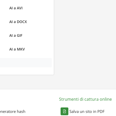
AI a AVI
AI a DOCX
AI a GIF
AI a MKV
Strumenti di cattura online
neratore hash
Salva un sito in PDF