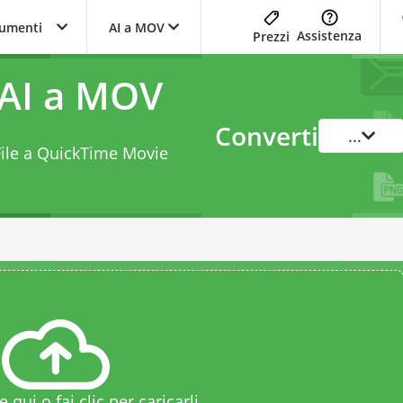
trumenti
AI a MOV
Assistenza
Prezzi
 AI a MOV
Converti
...
 File a QuickTime Movie
le qui o fai clic per caricarli