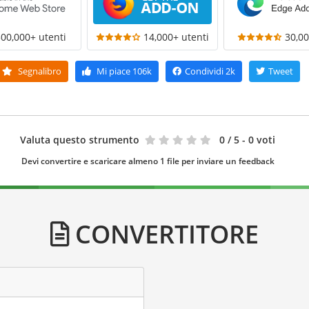
300,000+ utenti
14,000+ utenti
30,00
Segnalibro
Mi piace
106k
Condividi
2k
Tweet
Valuta questo strumento
0
/ 5 - 0 voti
Devi convertire e scaricare almeno 1 file per inviare un feedback
CONVERTITORE