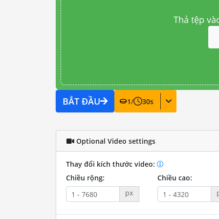
Thả tệp và
BẮT ĐẦU
1
/
30
s
Optional Video settings
Thay đổi kích thước video:
Chiều rộng:
Chiều cao:
px