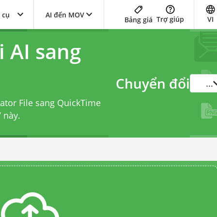
 cụ
AI đến MOV
Trợ giúp
VI
Bảng giá
 AI sang
Chuyển đổi
...
rator File sang QuickTime
V
này.