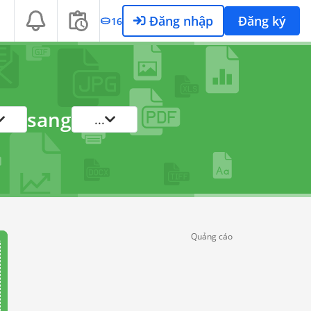
Đăng nhập
Đăng ký
16
sang
...
Quảng cáo