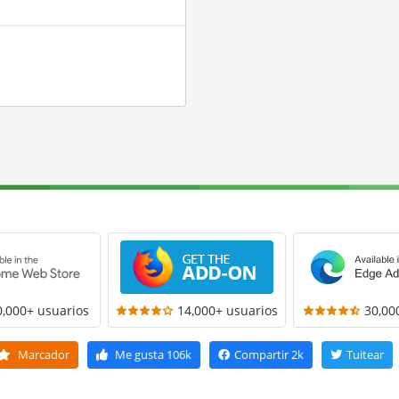
0,000+ usuarios
14,000+ usuarios
30,00
Marcador
Me gusta
106k
Compartir
2k
Tuitear