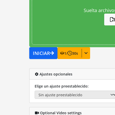
Suelta archivo
INICIAR
1
/
30
s
Ajustes opcionales
Elige un ajuste preestablecido:
Optional Video settings