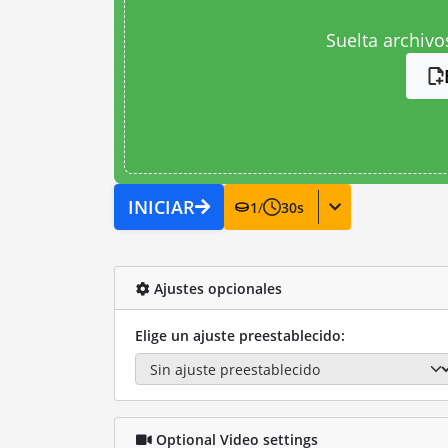
Suelta archivo
INICIAR
1
/
30
s
Ajustes opcionales
Elige un ajuste preestablecido:
Optional Video settings