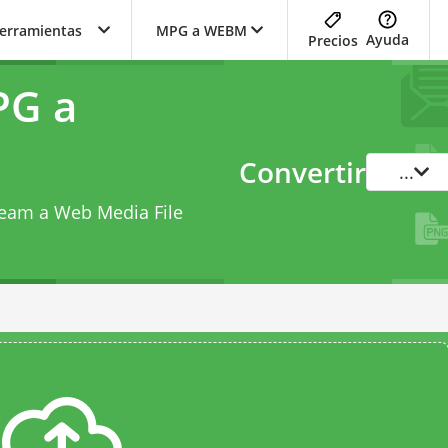
herramientas
MPG a WEBM
Ayuda
Precios
PG a
Convertir
...
ream a Web Media File