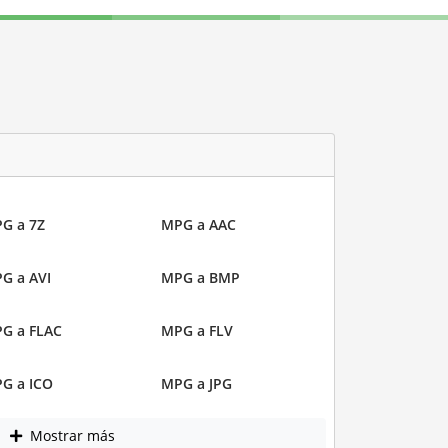
G a 7Z
MPG a AAC
G a AVI
MPG a BMP
G a FLAC
MPG a FLV
G a ICO
MPG a JPG
Mostrar más