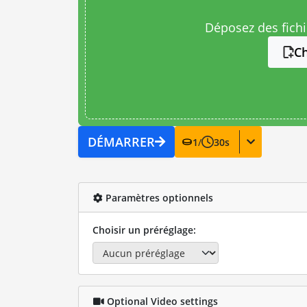
Déposez des fichie
Ch
DÉMARRER
1
/
30
s
Paramètres optionnels
Choisir un préréglage:
Optional Video settings