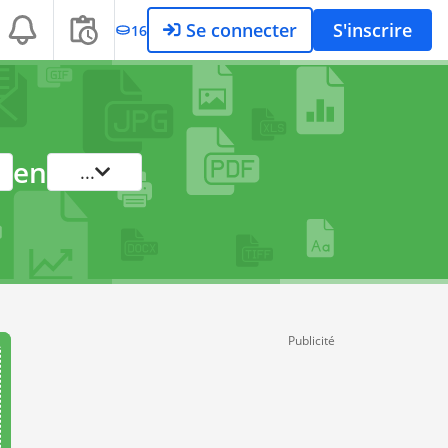
Se connecter
S'inscrire
16
en
...
Publicité