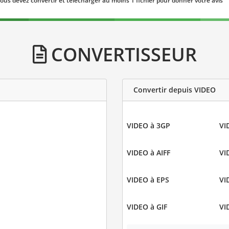
ous devez convertir et télécharger au moins 1 fichier pour donner votre avis
CONVERTISSEUR
Convertir depuis VIDEO
VIDEO à 3GP
VI
VIDEO à AIFF
VI
VIDEO à EPS
VI
VIDEO à GIF
VI