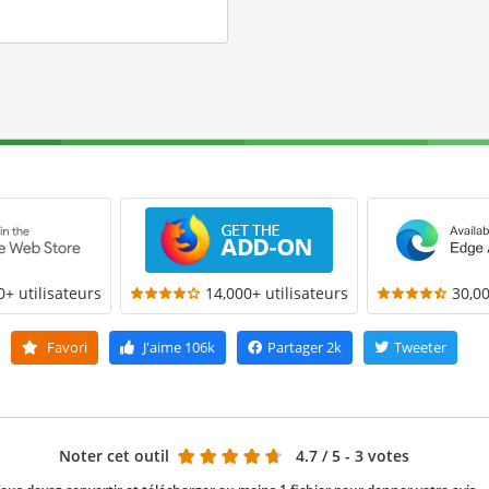
0+ utilisateurs
14,000+ utilisateurs
30,00
Favori
J'aime
106k
Partager
2k
Tweeter
Noter cet outil
4.7
/ 5 - 3 votes