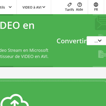
tils
VIDEO à AVI
Aide
FR
Tarifs
IDEO en
Convertir
...
ideo Stream en Microsoft
tisseur de VIDEO en AVI
.