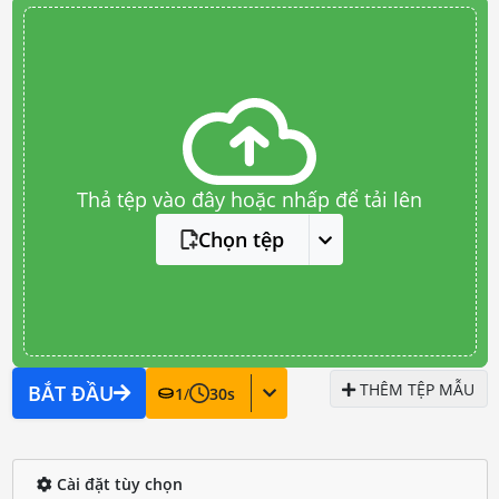
Thả tệp vào đây hoặc nhấp để tải lên
Chọn tệp
THÊM TỆP MẪU
BẮT ĐẦU
1
/
30
s
Cài đặt tùy chọn