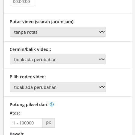
Putar video (searah jarum jam):
Cermin/balik video::
Pilih codec video:
Potong piksel dari:
Atas:
px
Bawah: