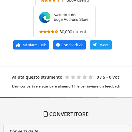
14,000+ utenti
30,000+ utenti
Mi piace
106k
Condividi
2k
Tweet
Valuta questo strumento
0
/ 5 - 0 voti
Devi convertire e scaricare almeno 1 file per inviare un feedback
CONVERTITORE
Converti da AI